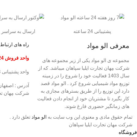
پشتیبانی 24 ساعته
ارسال به سراسر 
معرفی الو مواد
راه های ارتباط ب
واحد فروش 09130341324
مجموعه ی الو مواد یکی از زیر مجموعه های
شرکت مِهان تجارت ایلیا سپاهان میباشد. که از
واحد پشتیبانی 09133208143
سال 1403 فعالیت خود را شروع را در زمینه
توزیع مواد شیمیایی شروع کرد . الو مواد قصد
آدرس : اصفهان
دارد این توزیع را از طریق بسترهای مجازی به
شرکت مِهان تجارت
کار بگیرد تا مشتریان خود از انجام دادن فعالیت
های زمانگیر حضوری فارغ شوند.
تمام حقوق مادی و معنوی اين وب‌ سايت به
الو مواد
تعلق دارد .
شرکت مهان تجارت ایلیا سپاهان
فروشگاه