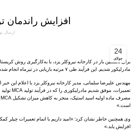
افزایش راندمان تول
ارسال ت
24
جولای
برای نخستین بار در
کارخانه نیروکلر
مادرلیکور شدیم. این فرآیند طی ۷ مرتبه بازیابی در تیرماه انجام شده و راندمانی معادل ۳۰ درصد به همراه داشته است.
مهندس علیرضا سلمانی، مدیر
کارخانه نیروکلر
یزد با اعلام این خبر
تعمیرات، م
م
است.»
افزایش یابد.»