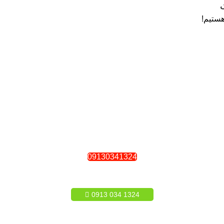
ستیم!
09130341324
1324 034 0913