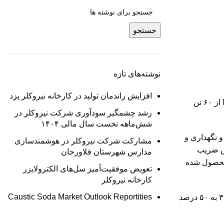
جستجو
نوشته‌های تازه
افزایش راندمان تولید در کارخانه نیروکلر یزد
یزد، با به‌کارگیری روش کریستالیزاسیون مجدد Mother Liquor، موفق به بازیابی ۱۸ تن محصول MCA از ۶۰ تن
رشد چشمگیر سودآوری شرکت نیروکلر در
شش‌ماهه نخست سال مالی ۱۴۰۴
و نگهداری و
مشارکت شرکت نیروکلر در هوشمندسازی
من کاهش ضریب
مدارس شهرستان فلاورجان
ده تولید محصول شده
تعویض موفقیت‌آمیز سل‌های الکترولایزر
کارخانه نیروکلر
Caustic Soda Market Outlook Reportities
وی همچنین خاطر نشان کرد: «امید داریم با اتمام تعمیرات چیلر کمکی در واحد MCA و افزایش توان انتقال حرارت، راندمان این فرآیند از ۳۰ به ۵۰ درصد