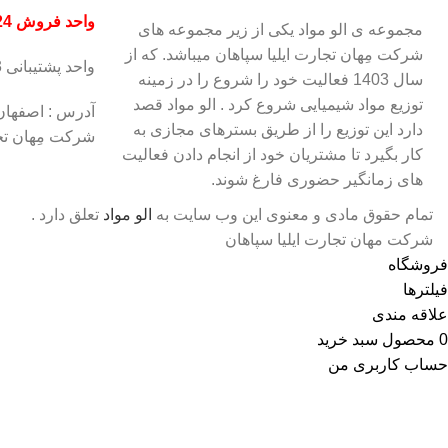
واحد فروش 09130341324
مجموعه ی الو مواد یکی از زیر مجموعه های
شرکت مِهان تجارت ایلیا سپاهان میباشد. که از
واحد پشتیبانی 09133208143
سال 1403 فعالیت خود را شروع را در زمینه
توزیع مواد شیمیایی شروع کرد . الو مواد قصد
آدرس : اصفهان
دارد این توزیع را از طریق بسترهای مجازی به
شرکت مِهان تجارت
کار بگیرد تا مشتریان خود از انجام دادن فعالیت
های زمانگیر حضوری فارغ شوند.
تمام حقوق مادی و معنوی اين وب‌ سايت به
الو مواد
تعلق دارد .
شرکت مهان تجارت ایلیا سپاهان
فروشگاه
فیلترها
علاقه مندی
0
محصول
سبد خرید
حساب کاربری من