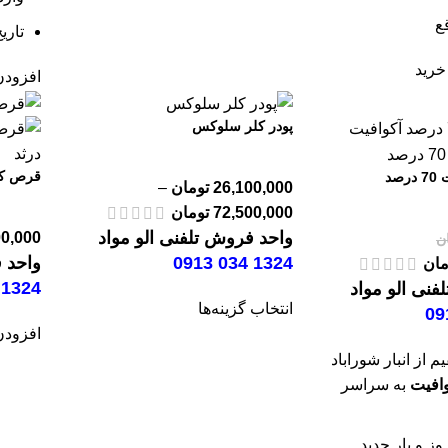
ع
تاریخ 
خرید
افزودن
پودر کلر سلوکس
قرص کل
صد
26,100,000
تومان
–
72,500,000
تومان
واحد فروش تلفنی الو مواد
00,000
ن
1324 034 0913
واحد ف
مان
1324 034 0913
فنی الو مواد
انتخاب گزینه‌ها
افزودن
 از انبار شوراباد
وافیت
به سراسر
وز و بار جدید