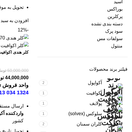
اسید
تحویل به موق
بوراکس
پرکلرین
افزودن به سبد 
دسته بندی نشده
-12%
سود پرک
سولفات مس
منتول
کلر هندی اکوافیت 70 در
فیلتر برند محصولات
50,000,000
توما
44,000,000
تو
آکواپول
2
واحد فروش تل
1324 034 0913
آکوافیت
1
پولایف
1
ارسال مستقیم
واردکننده آک
سلوکس (solvex)
1
کشور
کلران سمنان
2
تحویل تاریخ ر