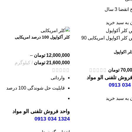
انقضا 3 سال
 به سبد خرید
کلر آکواپول 100 درصد امریکایی
ر اکواپول
12,000,000
تومان
–
21,600,000
تومان
کیلوگرم
70,0
تومان
روش تلفنی الو مواد
وارداتی
قابلیت حل شوندگی 100 درصد
 به سبد خرید
واحد فروش تلفنی الو مواد
1324 034 0913