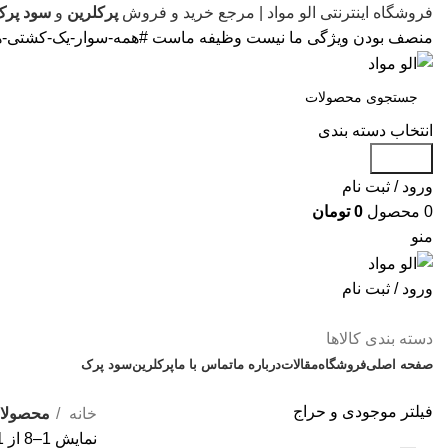
فروشگاه اینترنتی الو مواد | مرجع خرید و فروش
پرکلرین
و
سود پرک
منصف بودن ویژگی ما نیست وظیفه ماست #همه-سوار-یک-کشتی-ه
انتخاب دسته بندی
جستجو
ورود / ثبت نام
0
محصول
0
تومان
منو
ورود / ثبت نام
دسته بندی کالاها
صفحه اصلی
فروشگاه
مقالات
درباره ما
تماس با ما
پرکلرین
سود پرک
فیلتر موجودی و حراج
خانه
محصولات
نمایش 1–8 از 11 نتیجه