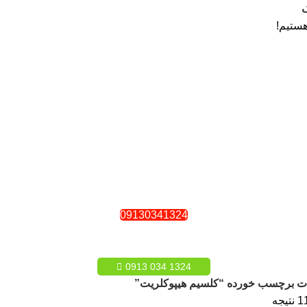
ستیم!
09130341324
1324 034 0913
 برچسب خورده “کلسیم هیپوکلریت”