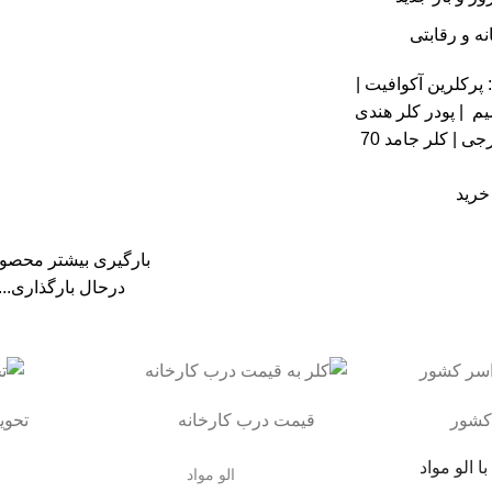
ه و رقابتی
:
پرکلرین آکوافیت |
یم |
پودر کلر هندی
رجی |
کلر جامد 70
خرید
بارگیری بیشتر محصو
درحال بارگذاری...
کشور
قیمت درب کارخانه
تحویل بی
ا الو مواد
الو مواد