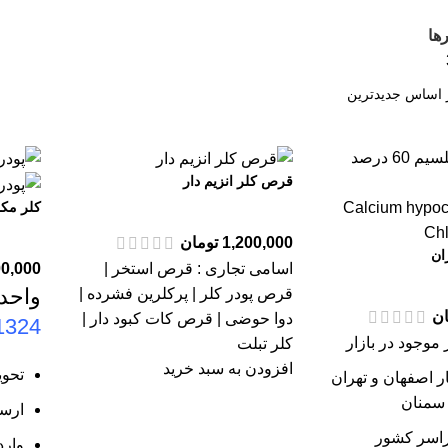
ها
قرص کلر انزیم دار
کلر مکس پو
1,200,000
تومان
اسامی تجاری : قرص استخر |
00,000
واحد
قرص پودر کلر | پرکلرین فشرده |
ان
دوا حوضی | قرص کات کبود دار |
1324
 موجود در بازار
کلر تبلت
افزودن به سبد خرید
تحوی
ار اصفهان و تهران
و سمنان
ارس
راسر کشور
وارد