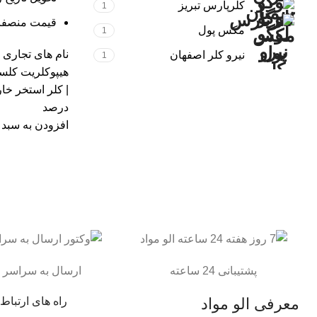
کلرپارس تبریز
1
قیمت منصفان
مکس پول
1
نام های تجاری 
نیرو کلر اصفهان
1
هیپوکلریت کلس
|
کلر استخر خا
درصد
افزودن به سبد 
پشتیبانی 24 ساعته
ارسال به سراسر 
معرفی الو مواد
راه های ارتباط ب