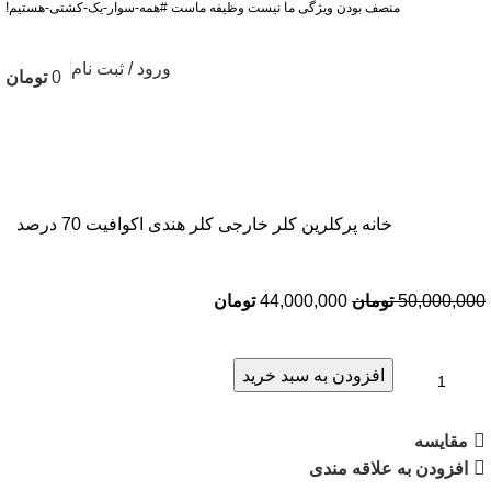
منصف بودن ویژگی ما نیست وظیفه ماست #همه-سوار-یک-کشتی-هستیم!
ورود / ثبت نام
0
تومان
1324 034 0913
خانه
پرکلرین
کلر خارجی
کلر هندی اکوافیت 70 درصد
50,000,000
تومان
44,000,000
تومان
افزودن به سبد خرید
مقایسه
افزودن به علاقه مندی