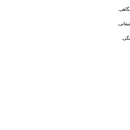
گاهی.
یقاتی.
گی.