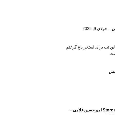
من
–
جولای 9, 2025
ن تب برای استخر باغ گرغتم
شت
نش
Store
امیرحسین غلامی
–