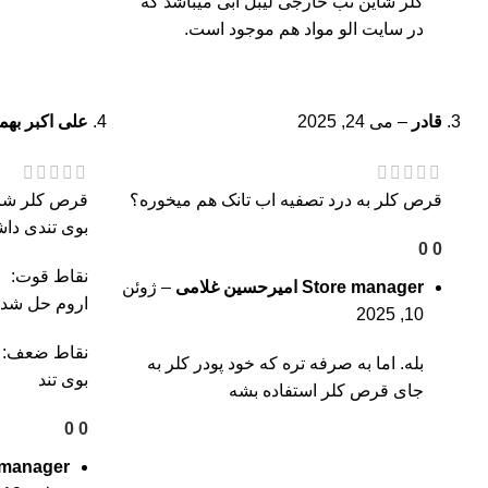
کلر شاین تب خارجی
لیبل ابی میباشد که
در سایت الو مواد هم موجود است.
قادر
–
می 24, 2025
علی اکبر به
قرص کلر به درد تصفیه اب تانک هم میخوره؟
قرص کلر شای
بوی تندی دا
0
0
نقاط قوت:
Store manager
امیرحسین غلامی
–
ژوئن
اروم حل شد
10, 2025
نقاط ضعف:
بله. اما به صرفه تره که خود پودر کلر به
بوی تند
جای قرص کلر استفاده بشه
0
0
 manager