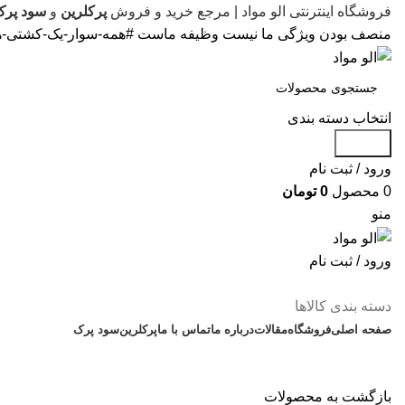
فروشگاه اینترنتی الو مواد | مرجع خرید و فروش
پرکلرین
و
سود پرک
منصف بودن ویژگی ما نیست وظیفه ماست #همه-سوار-یک-کشتی-ه
انتخاب دسته بندی
جستجو
ورود / ثبت نام
0
محصول
0
تومان
منو
ورود / ثبت نام
دسته بندی کالاها
صفحه اصلی
فروشگاه
مقالات
درباره ما
تماس با ما
پرکلرین
سود پرک
بازگشت به محصولات