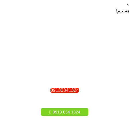
ستیم!
09130341324
1324 034 0913