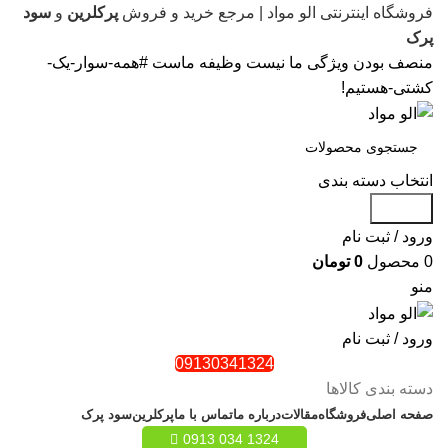
فروشگاه اینترنتی الو مواد | مرجع خرید و فروش
پرکلرین
و
سود
پرک
منصف بودن ویژگی ما نیست وظیفه ماست #همه-سوار-یک-
کشتی-هستیم!
انتخاب دسته بندی
جستجو
ورود / ثبت نام
0
محصول
0
تومان
منو
ورود / ثبت نام
09130341324
دسته بندی کالاها
صفحه اصلی
فروشگاه
مقالات
درباره ما
تماس با ما
پرکلرین
سود پرک
1324 034 0913